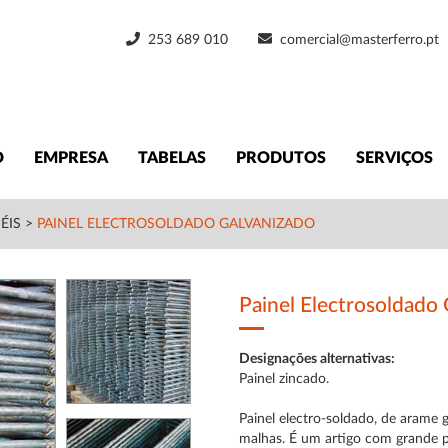
253 689 010
comercial@masterferro.pt
O
EMPRESA
TABELAS
PRODUTOS
SERVIÇOS
ÉIS
>
PAINEL ELECTROSOLDADO GALVANIZADO
Painel Electrosoldado
Designações alternativas:
Painel zincado.
Painel electro-soldado, de arame 
malhas. É um artigo com grande pot