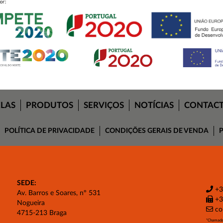
ELAS
PRODUTOS
SERVIÇOS
NOTÍCIAS
CONTAC
POLÍTICA DE PRIVACIDADE
CONDIÇÕES GERAIS DE VENDA
P
SEDE:
+3
Av. Barros e Soares, nº 531
+3
Nogueira
co
4715-213 Braga
*Chamada 