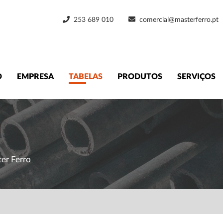
253 689 010
comercial@masterferro.pt
O
EMPRESA
TABELAS
PRODUTOS
SERVIÇOS
ter Ferro