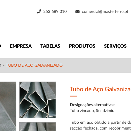
253 689 010
comercial@masterferro.pt
O
EMPRESA
TABELAS
PRODUTOS
SERVIÇOS
O
>
TUBO DE AÇO GALVANIZADO
Tubo de Aço Galvaniz
Designações alternativas:
Tubo zincado, Sendzimir.
Tubo em aço obtido a partir de d
secção fechada, com recobrimento