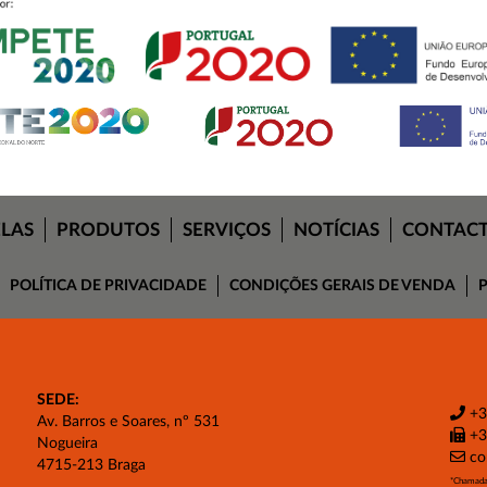
ELAS
PRODUTOS
SERVIÇOS
NOTÍCIAS
CONTAC
POLÍTICA DE PRIVACIDADE
CONDIÇÕES GERAIS DE VENDA
P
SEDE:
+3
Av. Barros e Soares, nº 531
+3
Nogueira
co
4715-213 Braga
*Chamada 